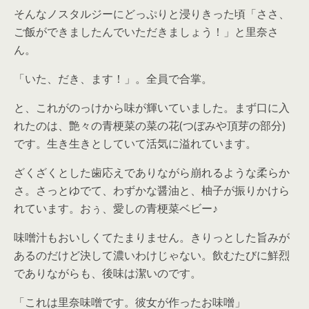
そんなノスタルジーにどっぷりと浸りきった頃「ささ、
ご飯ができましたんでいただきましょう！」と里奈さ
ん。
「いた、だき、ます！」。全員で合掌。
と、これがのっけから味が輝いていました。まず口に入
れたのは、艶々の青梗菜の菜の花(つぼみや頂芽の部分)
です。生き生きとしていて活気に溢れています。
ざくざくとした歯応えでありながら崩れるような柔らか
さ。さっとゆでて、わずかな醤油と、柚子が振りかけら
れています。おぅ、愛しの青梗菜ベビー♪
味噌汁もおいしくてたまりません。きりっとした旨みが
あるのだけど決して濃いわけじゃない。飲むたびに鮮烈
でありながらも、後味は潔いのです。
「これは里奈味噌です。彼女が作ったお味噌」