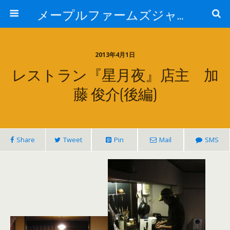
メープルファームズジャパン
2013年4月1日
レストラン『星月夜』店主 加
藤 俊介(後編)
Share
Tweet
Pin
Mail
SMS