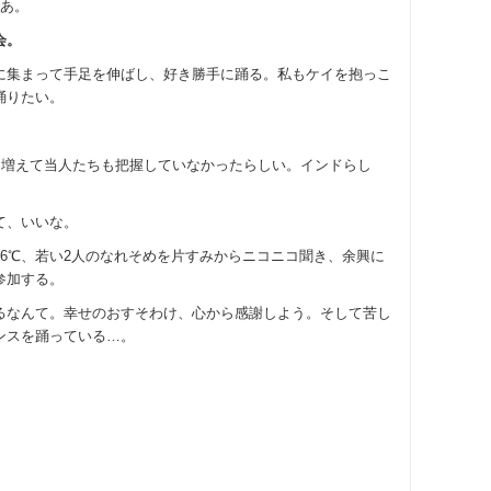
なあ。
会。
に集まって手足を伸ばし、好き勝手に踊る。私もケイを抱っこ
踊りたい。
ん増えて当人たちも把握していなかったらしい。インドらし
て、いいな。
6℃、若い2人のなれそめを片すみからニコニコ聞き、余興に
参加する。
るなんて。幸せのおすそわけ、心から感謝しよう。そして苦し
ンスを踊っている…。