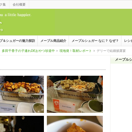
ク集
会社概要
プ＆シュガーの魅力探訪
メープル商品紹介
メープルシュガー なに？ なぜ？
レシ
多田千香子の子連れDEおやつ珍道中
現地発！取材レポート
デリーで結婚披露宴
メープル