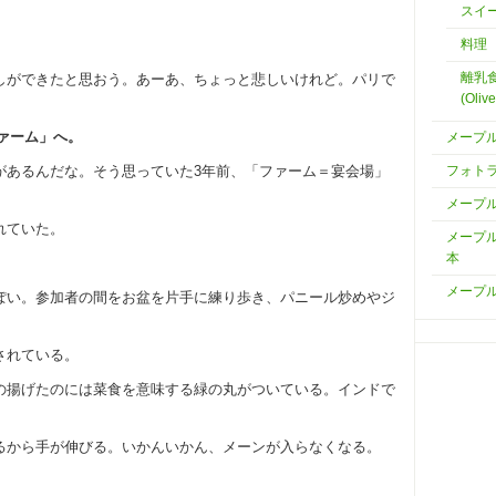
スイ
料理
離乳
しができたと思おう。あーあ、ちょっと悲しいけれど。パリで
(Olive
ファーム」へ。
メープ
があるんだな。そう思っていた3年前、「ファーム＝宴会場」
フォト
メープ
れていた。
メープ
本
メープ
ぽい。参加者の間をお盆を片手に練り歩き、パニール炒めやジ
されている。
の揚げたのには菜食を意味する緑の丸がついている。インドで
。
るから手が伸びる。いかんいかん、メーンが入らなくなる。