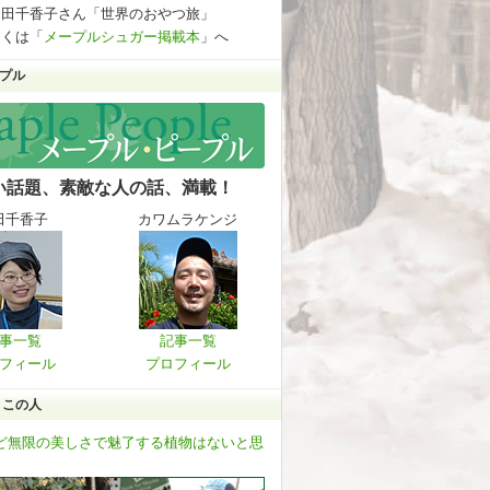
多田千香子さん「世界のおやつ旅」
しくは「
メープルシュガー掲載本
」へ
プル
い話題、素敵な人の話、満載！
田千香子
カワムラケンジ
事一覧
記事一覧
フィール
プロフィール
とこの人
ど無限の美しさで魅了する植物はないと思