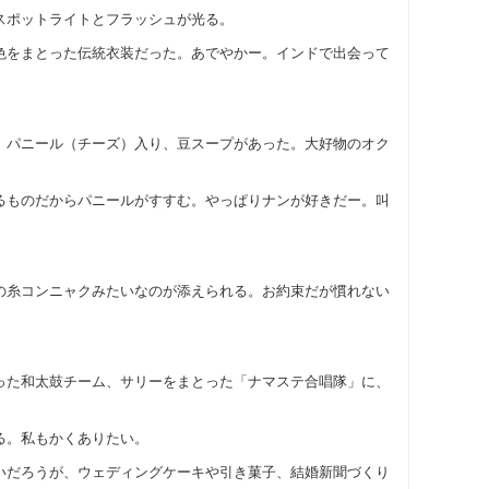
スポットライトとフラッシュが光る。
色をまとった伝統衣装だった。あでやかー。インドで出会って
、パニール（チーズ）入り、豆スープがあった。大好物のオク
るものだからパニールがすすむ。やっぱりナンが好きだー。叫
。
の糸コンニャクみたいなのが添えられる。お約束だが慣れない
った和太鼓チーム、サリーをまとった「ナマステ合唱隊」に、
る。私もかくありたい。
いだろうが、ウェディングケーキや引き菓子、結婚新聞づくり