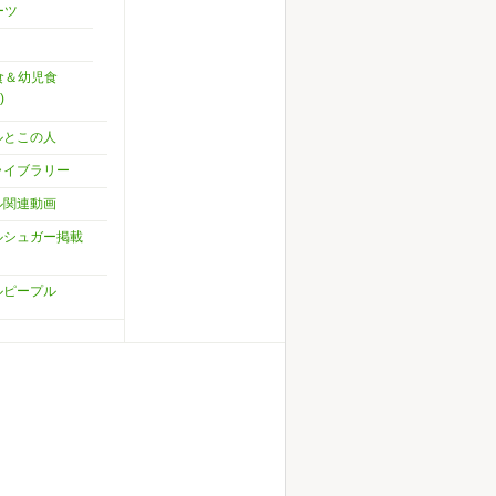
ーツ
食＆幼児食
)
ルとこの人
ライブラリー
ル関連動画
ルシュガー掲載
ルピープル