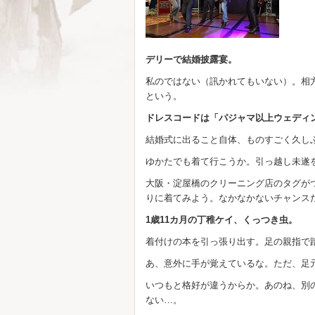
デリーで結婚披露宴。
私のではない（訊かれてもいない）。相
という。
ドレスコードは「パジャマ以上ウェディ
結婚式に出ること自体、ものすごく久し
ゆかたでも着て行こうか。引っ越し未遂
大阪・淀屋橋のクリーニング店のタグが
りに着てみよう。なかなかないチャンス
1歳11カ月の丁稚ケイ、くっつき虫。
着付けの本を引っ張り出す。足の親指で
あ、意外に手が覚えているな。ただ、足
いつもと格好が違うからか。あのね、別
ない…。