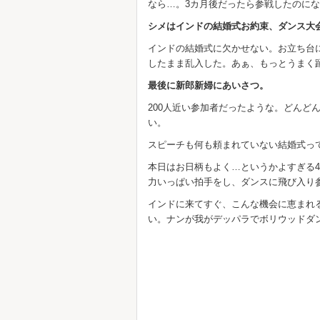
なら…。3カ月後だったら参戦したのに
シメはインドの結婚式お約束、ダンス大
インドの結婚式に欠かせない。お立ち台
したまま乱入した。あぁ、もっとうまく
最後に新郎新婦にあいさつ。
200人近い参加者だったような。どんど
い。
スピーチも何も頼まれていない結婚式っ
本日はお日柄もよく…というかよすぎる4
力いっぱい拍手をし、ダンスに飛び入り
インドに来てすぐ、こんな機会に恵まれ
い。ナンが我がデッパラでボリウッドダ