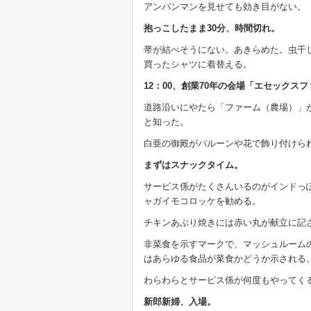
アンパンマンを見せても効き目がない。
抱っこしたまま30分、時間切れ。
帯が結べそうにない。あきらめた。虫干
買ったシャツに着替える。
12：00、創業70年の会場「エセックス
道路沿いにやたら「ファーム（農場）」
と知った。
白亜の御殿がバルーンや花で飾り付けら
まずはスナックタイム。
サービス係がたくさんいるのがインドっ
ャガイモコロッケを勧める。
チキンあぶり焼きには赤い丸が献立に記
非菜食を示すマークで、マッシュルーム
はあらゆる食品が菜食かどうか示される
わらわらとサービス係が何度もやってく
新郎新婦、入場。