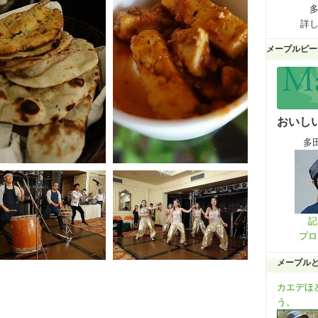
詳
メープルピー
おいし
多
記
プロ
メープル
カエデほ
う。