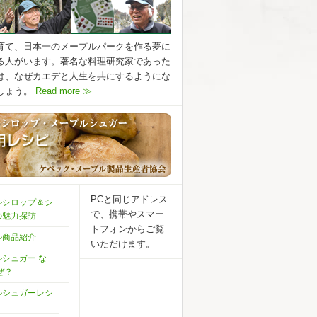
育て、日本一のメープルパークを作る夢に
る人がいます。著名な料理研究家であった
は、なぜカエデと人生を共にするようにな
しょう。
Read more ≫
PCと同じアドレス
ルシロップ＆シ
で、携帯やスマー
の魅力探訪
トフォンからご覧
ル商品紹介
いただけます。
シュガー な
ぜ？
ルシュガーレシ