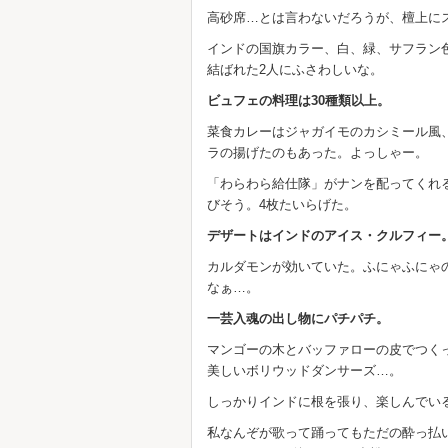
高砂席…とは言わないだろうが、檀上に
インドの国旗カラー、白、緑、サフラン
結ばれた2人にふさわしいな。
ビュフェの料理は30種類以上。
菜食カレーはジャガイモのカシミール風
ラの揚げたのもあった。よっしゃー。
「わらわら給仕隊」がナンを配ってくれ
びそう。4枚たいらげた。
デザートはインドのアイス・クルフィー
カルダモンが効いていた。ふにゃふにゃ
なぁ…。
一芸入魂の出し物にパチパチ。
マンゴーの木とバッファローの皮でつく
美しいボリウッドダンサーズ…。
しっかりインドに根を張り、楽しんでい
私なんぞが歌って踊ってもただの酔っ払