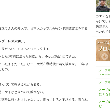
カエデを
かけてい
矢野さん
方ユウさんの知人で、日本人カップルがインド式披露宴をする
ったので
ングドレス未満」。
ぶりだった。ちょっとワクワクする。
をした3年前に送った荷物から、ゆかた2枚が出てきた。
ついたままだった。ひー、大阪在勤時代に着て以来か。10年ぶ
だもの。
メープ
ュガー
メープ
踏んづけて押さえながら着る。
メープル
元にケイがとりついて離れない。
に？ な
の惑星に行くわけじゃないよ。抱っこしろと要求する。着られ
メープ
ピ